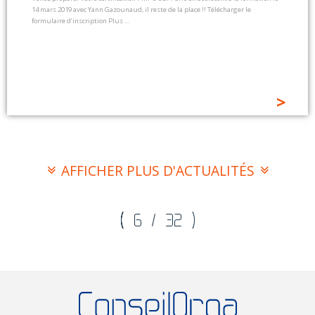
14 mars 2019 avec Yann Gazounaud, il reste de la place !! Télécharger le
formulaire d’inscription Plus …
>
AFFICHER PLUS D'ACTUALITÉS
(
6
/ 32 )