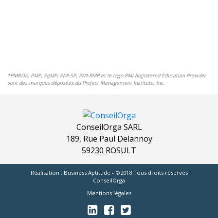
​​​*PMBOK, PMP, PgMP, PMI-SP, PMI-RMP et le logo PMI Registered Education Provider
sont des marques déposées du Project Management Institute, Inc.​​
ConseilOrga SARL
189, Rue Paul Delannoy
59230 ROSULT
Réalisation :
Business Aptitude
- ©2018 Tous droits réservés
ConseilOrga
Mentions légales