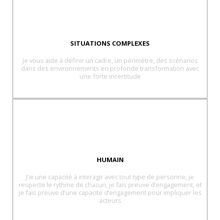
SITUATIONS COMPLEXES
Je vous aide à définir un cadre, un périmètre, des scénarios
dans des environnements en profonde transformation avec
une forte incertitude
HUMAIN
J’ai une capacité à interagir avec tout type de personne, je
respecte le rythme de chacun, je fais preuve d’engagement, et
je fais preuve d’une capacité d’engagement pour impliquer les
acteurs