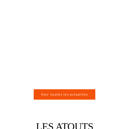
mar 30 avril
Management de projet
et cuisine en amateur.
Peut-on utiliser les
mêmes outils ? le 6 mai
2019 à Lille
>
Voir toutes les actualités
LES ATOUTS