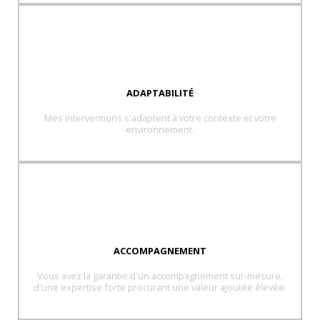
ADAPTABILITÉ
Mes interventions s'adaptent à votre contexte et votre
environnement.
ACCOMPAGNEMENT
Vous avez la garantie d'un accompagnement sur-mesure​,
d'une expertise forte procurant une valeur ajoutée élevée.